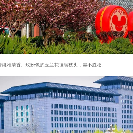
着淡雅清香。玫粉色的玉兰花挂满枝头，美不胜收。