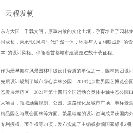
云程发韧
东方大国，千载文明，厚重内敛的文化土壤，孕育培养了园林集
共同成长，秉承“民风与时代浑然一体，环境与人文相映成辉”的
为本”的设计风格。伴随着首都城市建设走过数十载征程。
作为最早拥有风景园林甲级设计资质的单位之一，园林集团设
，先后设计规划了城市绿心森林公园、2019北京世界园艺博览会
生态发展示范区、2021年第十四届全国运动会奥体中轴生态公园
重大项目，领域涵盖规划、公园、道路绿化及城市广场、地标景
、精品园艺与展会园林等方面。繁星璀璨的设计咨询成果获国内外
有专利授权、著作权等24项，发布实施了主编或参编国家标准2项