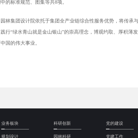
制中的标准规范、图集等共8项。
园林集团设计院依托于集团全产业链综合性服务优势，将传承
，践行“绿水青山就是金山银山”的崇高理念，博观约取、厚积薄
丽中国的伟大事业。
业务板块
科研创新
党的建设
规划设计
园林科研
党建工作