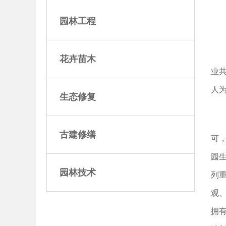
园林工程
花卉苗木
业
人
生态修复
古建修缮
可
园
园林技术
列
观
拥