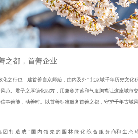
善之都，首善企业
故教化之行也，建首善自京师始，由内及外” 北京城千年历史文
者风范、君子之厚德化四方，用兼容并蓄和气度胸襟让这座城市
善信事善能，动善时。以首善标准服务首善之都，守护千年古城
。
 团 打 造 成 “ 国 内 领 先 的 园 林 绿 化 综 合 服 务 商和 生 态 环