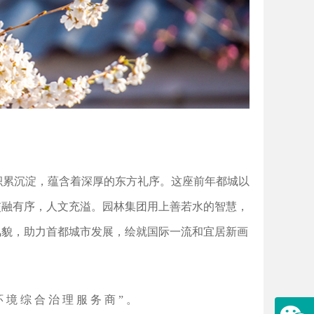
化积累沉淀，蕴含着深厚的东方礼序。这座前年都城以
交融有序，人文充溢。园林集团用上善若水的智慧，
风貌，助力首都城市发展，绘就国际一流和宜居新画
 境 综 合 治 理 服 务 商 ” 。