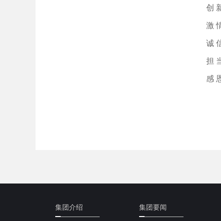
创 
激 
诚 
担 
感 
集团介绍
集团要闻