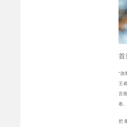
首
“
王
言
卷
把 集