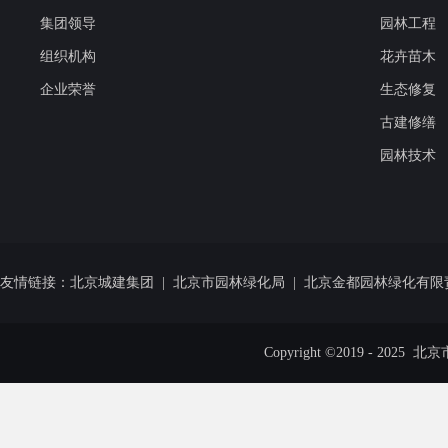
集团领导
园林工程
组织机构
花卉苗木
企业荣誉
生态修复
古建修缮
园林技术
友情链接：
北京城建集团
|
北京市园林绿化局
|
北京金都园林绿化有限
Copyright ©2019 - 20