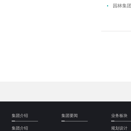
园林集
集团介绍
集团要闻
业务板块
集团介绍
规划设计