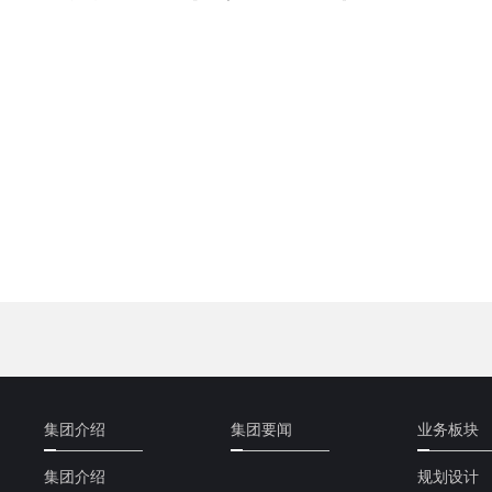
集团介绍
集团要闻
业务板块
集团介绍
规划设计