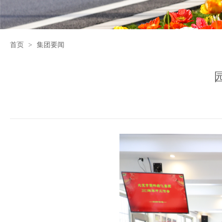
首页
>
集团要闻