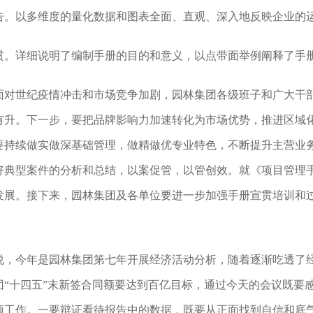
告。以多维度的量化数据和图表全面、直观、深入地反映企业的
贯。详细说明了编制手册的目的和意义，以点带面举例阐释了手
，面对世纪疫情冲击和市场竞争加剧，园林集团各级班子和广大干
有升。下一步，要把品牌影响力加速转化为市场优势，推进区域
要持续做实做深基础管理，做精做优专业特色，不断提升主营业
好典型案件的分析和总结，以案促管，以管创效。就《项目管理
发展。接下来，园林集团及各单位要进一步加强手册宣贯培训和
说，今年是园林集团第七年开展经济活动分析，随着逐渐吃透了
团“十四五”末新签合同额要达到百亿目标，通过今天的会议既要
项工作。一要辩证看待报告中的数据，既要从正面找到自信和底