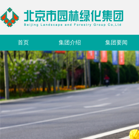
首页
集团介绍
集团要闻