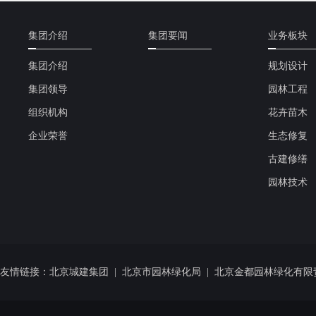
集团介绍
集团要闻
业务板块
集团介绍
规划设计
集团领导
园林工程
组织机构
花卉苗木
企业荣誉
生态修复
古建修缮
园林技术
友情链接：
北京城建集团
|
北京市园林绿化局
|
北京金都园林绿化有限