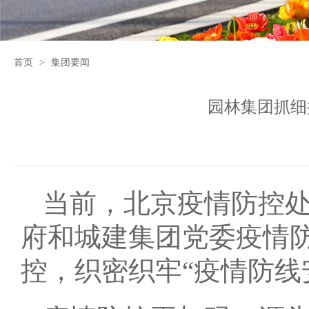
首页
>
集团要闻
园林集团抓细
当前，北京疫情防控
府和城建集团党委疫情防
控，织密织牢“疫情防线