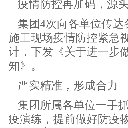
疫情防控再加码，源
集团4次向各单位传达
施工现场疫情防控紧急
计，下发《关于进一步
知》。
严实精准，形成合力
集团所属各单位一手
疫演练，提前做好防疫