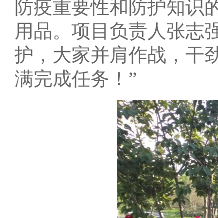
防疫重要性和防护知识
用品。项目负责人张志
护，大家并肩作战，干劲
满完成任务！”