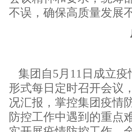
不误，确保高质量发展
集团自5月11日成立
形式每日定时召开会议
况汇报，掌控集团疫情
防控工作中遇到的重点
实开展疫情防控工作，