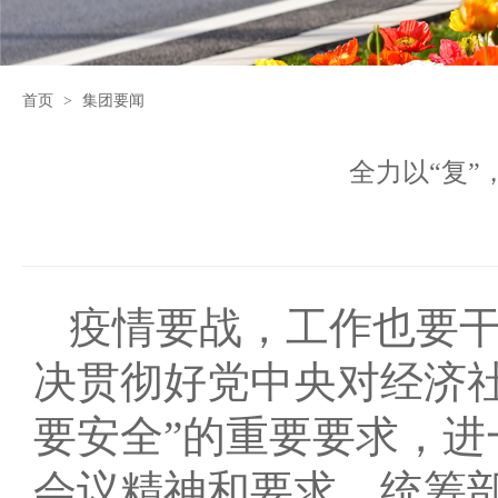
首页
>
集团要闻
全力以“复”
疫情要战，工作也要
决贯彻好党中央对经济
要安全”的重要要求，
会议精神和要求，统筹