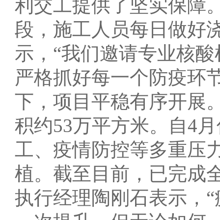
利交工提供了坚实保障
段，施工人员每日做好
示，“我们邀请专业核
严格抓好每一个防疫环
下，项目平稳有序开展
积约53万平方米。自4
工、疫情防控等多重压力
植。截至目前，已完成全
执行经理陶刚石表示，