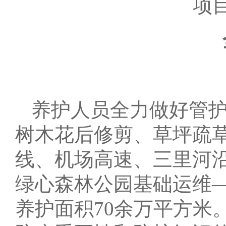
项
养护人员全力做好管
树木花后修剪、草坪疏
线、机场高速、三里河
绿心森林公园基础运维
养护面积70余万平方米