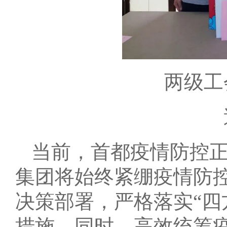
两级工
当前，首都疫情防控正
集团将始终紧绷疫情防
决策部署，严格落实“四
措施，同时，高效统筹