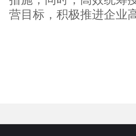
营目标，积极推进企业