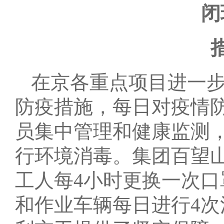
闭
在京各重点项目进一
防疫措施，每日对疫情
员集中管理和健康监测
行环境消毒。集团百望
工人每4小时更换一次口
和作业车辆每日进行4