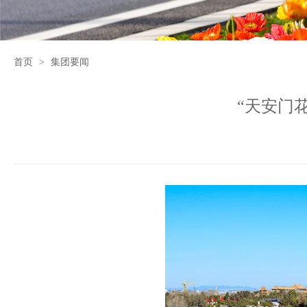
首页
>
集团要闻
“天安门