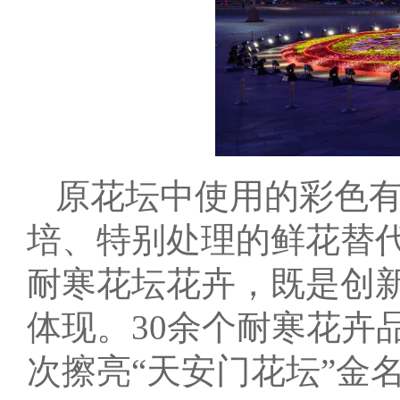
原花坛中使用的彩色有
培、特别处理的鲜花替
耐寒花坛花卉，既是创
体现。30余个耐寒花卉
次擦亮“天安门花坛”金