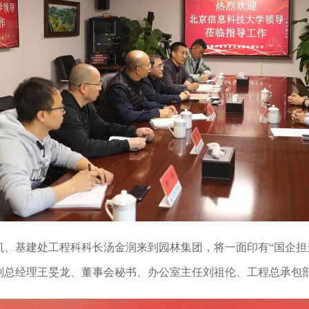
凯、基建处工程科科长汤金润来到园林集团，将一面印有“国企担当
副总经理王旻龙、董事会秘书、办公室主任刘祖伦、工程总承包