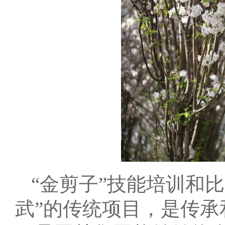
“金剪子”技能培训和
武”的传统项目，是传承