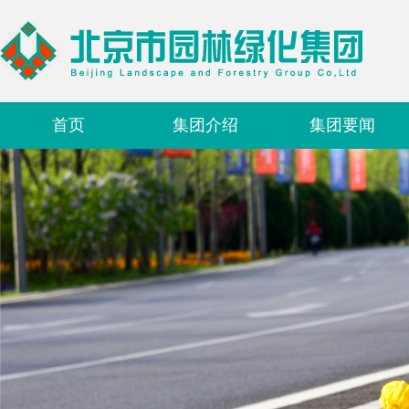
首页
集团介绍
集团要闻